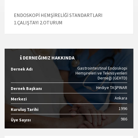
ENDOSKOPİ HEMŞİRELİĞİ STANDARTLARI
1.ÇALIŞTAYI 2.OTURUM
DERNEĞIMIZ HAKKINDA
Gastrointestinal Endoskopi
Dernek Adı
Hemşireleri ve Teknisyenleri
Derneği (GEHTD)
Hediye TAŞPINAR
Dernek Başkanı
Ankara
Merkezi
1996
Kuruluş Tarihi
986
Üye Sayısı