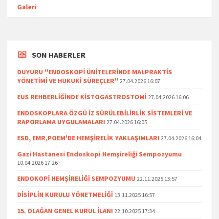
Galeri
SON HABERLER
DUYURU ''ENDOSKOPİ ÜNİTELERİNDE MALPRAKTİS
YÖNETİMİ VE HUKUKİ SÜREÇLER''
27.04.2026 16:07
EUS REHBERLİĞİNDE KİSTOGASTROSTOMİ
27.04.2026 16:06
ENDOSKOPLARA ÖZGÜ İZ SÜRÜLEBİLİRLİK SİSTEMLERİ VE
RAPORLAMA UYGULAMALARI
27.04.2026 16:05
ESD, EMR,POEM'DE HEMŞİRELİK YAKLAŞIMLARI
27.04.2026 16:04
Gazi Hastanesi Endoskopi Hemşireliği Sempozyumu
10.04.2026 17:26
ENDOKOPİ HEMŞİRELİĞİ SEMPOZYUMU
22.11.2025 13:57
DİSİPLİN KURULU YÖNETMELİĞİ
13.11.2025 16:57
15. OLAĞAN GENEL KURUL İLANI
22.10.2025 17:34