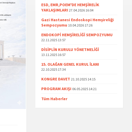
ESD, EMR,POEM'DE HEMŞİRELİK
YAKLAŞIMLARI
27.04.2026 16:04
Gazi Hastanesi Endoskopi Hemşireliği
Sempozyumu
10.04.2026 17:26
ENDOKOPİ HEMŞİRELİĞİ SEMPOZYUMU
22.11.2025 13:57
DİSİPLİN KURULU YÖNETMELİĞİ
13.11.2025 16:57
15. OLAĞAN GENEL KURUL İLANI
22.10.2025 17:34
KONGRE DAVET
21.10.2025 14:15
PROGRAM AKIŞI
06.05.2025 14:21
Tüm Haberler