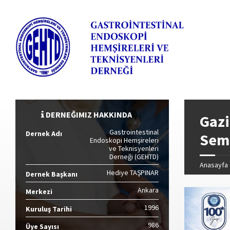
DERNEĞIMIZ HAKKINDA
Gazi
Gastrointestinal
Dernek Adı
Sem
Endoskopi Hemşireleri
ve Teknisyenleri
Derneği (GEHTD)
Anasayfa
Hediye TAŞPINAR
Dernek Başkanı
Ankara
Merkezi
1996
Kuruluş Tarihi
986
Üye Sayısı