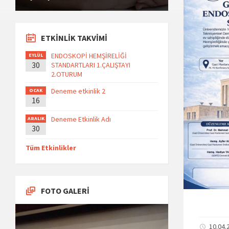
ETKİNLİK TAKVİMİ
ENDOSKOPİ HEMŞİRELİĞİ
EYLÜL
30
STANDARTLARI 1.ÇALIŞTAYI
2.OTURUM
Deneme etkinlik 2
OCAK
16
Deneme Etkinlik Adı
ARALIK
30
Tüm Etkinlikler
FOTO GALERİ
10.04.