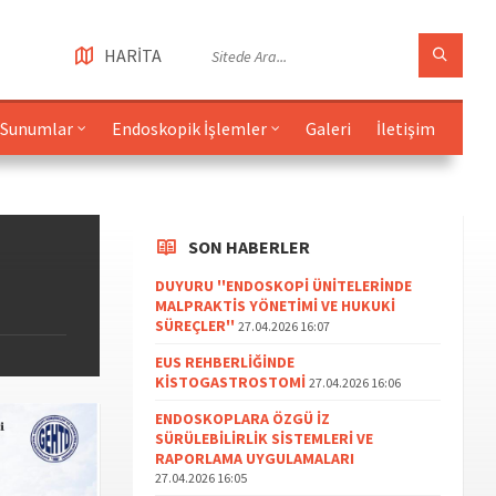
HARİTA
Sunumlar
Endoskopik İşlemler
Galeri
İletişim
SON HABERLER
DUYURU ''ENDOSKOPİ ÜNİTELERİNDE
MALPRAKTİS YÖNETİMİ VE HUKUKİ
SÜREÇLER''
27.04.2026 16:07
EUS REHBERLİĞİNDE
KİSTOGASTROSTOMİ
27.04.2026 16:06
ENDOSKOPLARA ÖZGÜ İZ
SÜRÜLEBİLİRLİK SİSTEMLERİ VE
RAPORLAMA UYGULAMALARI
27.04.2026 16:05