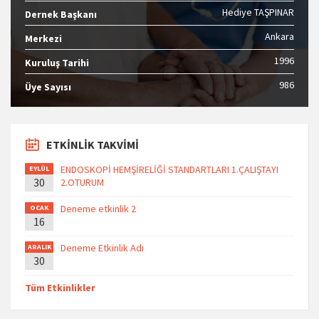
Hediye TAŞPINAR
Dernek Başkanı
Ankara
Merkezi
1996
Kuruluş Tarihi
986
Üye Sayısı
ETKİNLİK TAKVİMİ
ENDOSKOPİ HEMŞİRELİĞİ STANDARTLARI 1.ÇALIŞTAYI
EYLÜL
30
2.OTURUM
Deneme etkinlik 2
OCAK
16
Deneme Etkinlik Adı
ARALIK
30
Tüm Etkinlikler