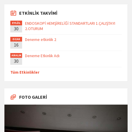
ETKİNLİK TAKVİMİ
ENDOSKOPİ HEMŞİRELİĞİ STANDARTLARI 1.ÇALIŞTAYI
EYLÜL
30
2.OTURUM
Deneme etkinlik 2
OCAK
16
Deneme Etkinlik Adı
ARALIK
30
Tüm Etkinlikler
FOTO GALERİ