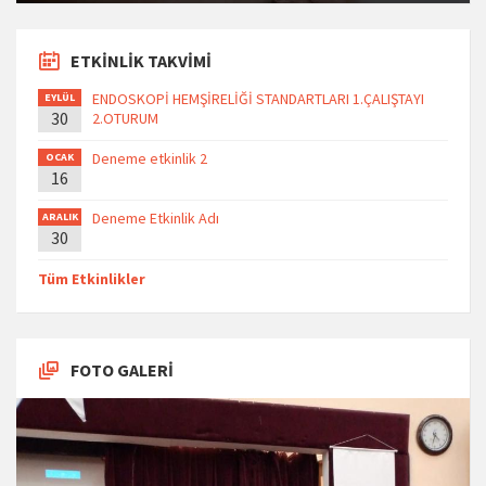
ETKİNLİK TAKVİMİ
ENDOSKOPİ HEMŞİRELİĞİ STANDARTLARI 1.ÇALIŞTAYI
EYLÜL
30
2.OTURUM
Deneme etkinlik 2
OCAK
16
Deneme Etkinlik Adı
ARALIK
30
Tüm Etkinlikler
FOTO GALERİ