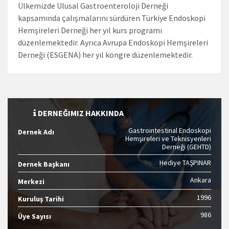
Ülkemizde Ulusal Gastroenteroloji Derneği
kapsamında çalışmalarını sürdüren Türkiye Endoskopi
Hemşireleri Derneği her yıl kurs programı
düzenlemektedir. Ayrıca Avrupa Endoskopi Hemşireleri
Derneği (ESGENA) her yıl kongre düzenlemektedir.
DERNEĞIMIZ HAKKINDA
Gastrointestinal Endoskopi
Dernek Adı
Hemşireleri ve Teknisyenleri
Derneği (GEHTD)
Hediye TAŞPINAR
Dernek Başkanı
Ankara
Merkezi
1996
Kuruluş Tarihi
986
Üye Sayısı