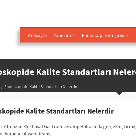
Anasayfa
Yönetim
Endoskopi Hemşiresi
skopide Kalite Standartları Neler
Endoskopide Kalite Standartları Nelerdir
kopide Kalite Standartları Nelerdir
liz Yılmaz’ın 35. Ulusal Gastroenteroloji Haftasında gerçekleştirmi
 buradan ulaşabilirsiniz.