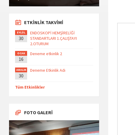
ETKİNLİK TAKVİMİ
ENDOSKOPİ HEMŞİRELİĞİ
EYLÜL
30
STANDARTLARI 1.ÇALIŞTAYI
2.OTURUM
Deneme etkinlik 2
OCAK
16
Deneme Etkinlik Adı
ARALIK
30
Tüm Etkinlikler
FOTO GALERİ