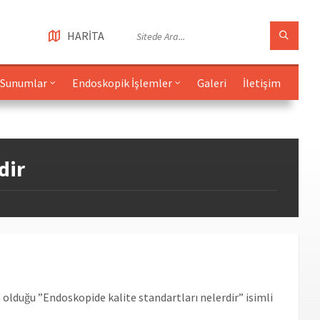
HARİTA
Sunumlar
Endoskopik İşlemler
Galeri
İletişim
dir
ş olduğu ”Endoskopide kalite standartları nelerdir” isimli