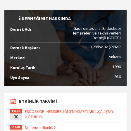
DERNEĞIMIZ HAKKINDA
Gastrointestinal Endoskopi
Dernek Adı
Hemşireleri ve Teknisyenleri
Derneği (GEHTD)
Hediye TAŞPINAR
Dernek Başkanı
Ankara
Merkezi
1996
Kuruluş Tarihi
986
Üye Sayısı
ETKİNLİK TAKVİMİ
ENDOSKOPİ HEMŞİRELİĞİ STANDARTLARI 1.ÇALIŞTAYI
EYLÜL
30
2.OTURUM
Deneme etkinlik 2
OCAK