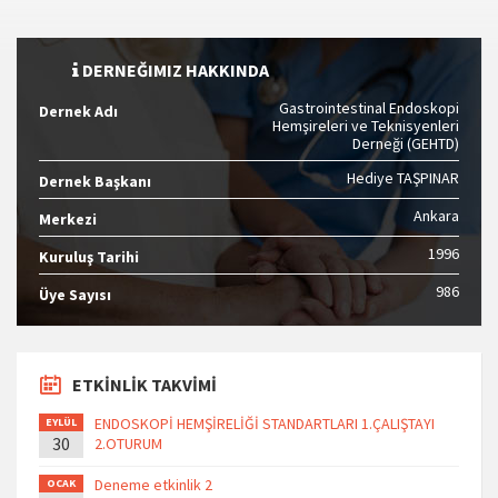
DERNEĞIMIZ HAKKINDA
Gastrointestinal Endoskopi
Dernek Adı
Hemşireleri ve Teknisyenleri
Derneği (GEHTD)
Hediye TAŞPINAR
Dernek Başkanı
Ankara
Merkezi
1996
Kuruluş Tarihi
986
Üye Sayısı
ETKİNLİK TAKVİMİ
ENDOSKOPİ HEMŞİRELİĞİ STANDARTLARI 1.ÇALIŞTAYI
EYLÜL
30
2.OTURUM
Deneme etkinlik 2
OCAK