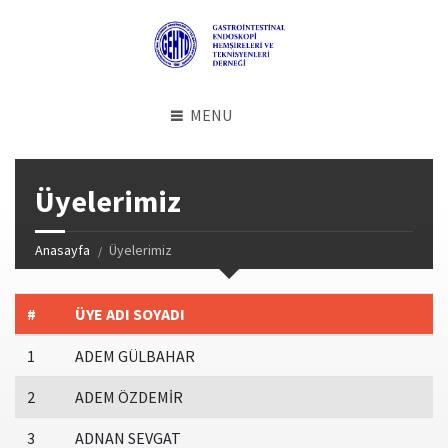
MENU
Üyelerimiz
Anasayfa
Üyelerimiz
#
ÜYE ADI SOYADI
1
ADEM GÜLBAHAR
2
ADEM ÖZDEMİR
3
ADNAN SEVGAT