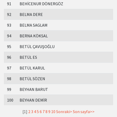
91
BEHİCENUR DÖNERGÖZ
92
BELMA DERE
93
BELMA SAGLAM
94
BERNA KÖKSAL
95
BETÜL ÇAVUŞOĞLU
96
BETÜL ES
97
BETÜL KARUL
98
BETÜL SÖZEN
99
BEYHAN BARUT
100
BEYHAN DEMİR
[1]
2
3
4
5
6
7
8
9
10
Sonraki>
Son sayfa>>