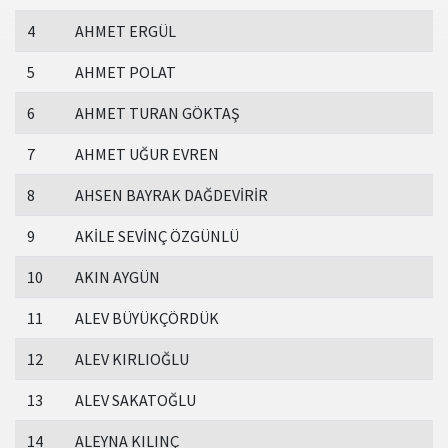
4
AHMET ERGÜL
5
AHMET POLAT
6
AHMET TURAN GÖKTAŞ
7
AHMET UĞUR EVREN
8
AHSEN BAYRAK DAĞDEVİRİR
9
AKİLE SEVİNÇ ÖZGÜNLÜ
10
AKIN AYGÜN
11
ALEV BÜYÜKÇÖRDÜK
12
ALEV KIRLIOĞLU
13
ALEV SAKATOĞLU
14
ALEYNA KILINÇ