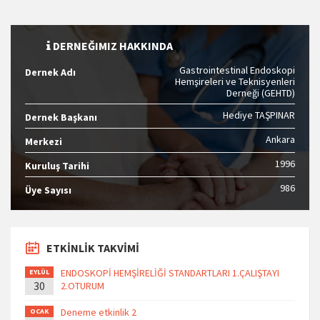
DERNEĞIMIZ HAKKINDA
Gastrointestinal Endoskopi
Dernek Adı
Hemşireleri ve Teknisyenleri
Derneği (GEHTD)
Hediye TAŞPINAR
Dernek Başkanı
Ankara
Merkezi
1996
Kuruluş Tarihi
986
Üye Sayısı
ETKİNLİK TAKVİMİ
ENDOSKOPİ HEMŞİRELİĞİ STANDARTLARI 1.ÇALIŞTAYI
EYLÜL
30
2.OTURUM
Deneme etkinlik 2
OCAK