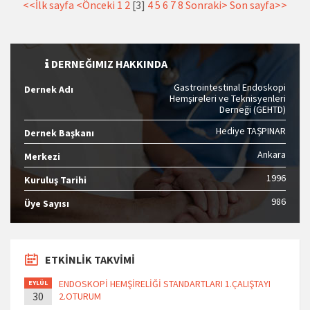
<<İlk sayfa
<Önceki
1
2
[3]
4
5
6
7
8
Sonraki>
Son sayfa>>
DERNEĞIMIZ HAKKINDA
Gastrointestinal Endoskopi
Dernek Adı
Hemşireleri ve Teknisyenleri
Derneği (GEHTD)
Hediye TAŞPINAR
Dernek Başkanı
Ankara
Merkezi
1996
Kuruluş Tarihi
986
Üye Sayısı
ETKİNLİK TAKVİMİ
ENDOSKOPİ HEMŞİRELİĞİ STANDARTLARI 1.ÇALIŞTAYI
EYLÜL
30
2.OTURUM