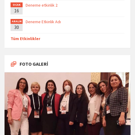
Deneme etkinlik 2
OCAK
16
Deneme Etkinlik Adı
ARALIK
30
Tüm Etkinlikler
FOTO GALERİ