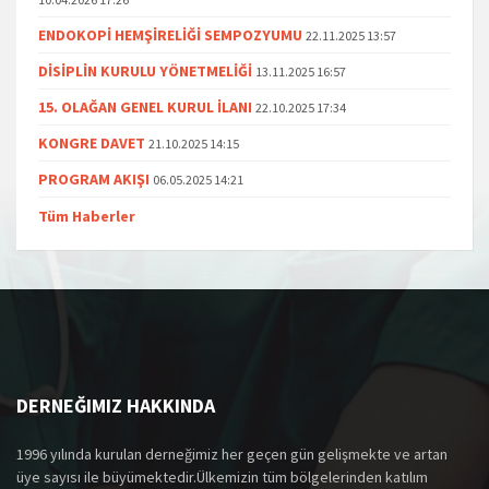
ENDOKOPİ HEMŞİRELİĞİ SEMPOZYUMU
22.11.2025 13:57
DİSİPLİN KURULU YÖNETMELİĞİ
13.11.2025 16:57
15. OLAĞAN GENEL KURUL İLANI
22.10.2025 17:34
KONGRE DAVET
21.10.2025 14:15
PROGRAM AKIŞI
06.05.2025 14:21
Tüm Haberler
DERNEĞIMIZ HAKKINDA
1996 yılında kurulan derneğimiz her geçen gün gelişmekte ve artan
üye sayısı ile büyümektedir.Ülkemizin tüm bölgelerinden katılım